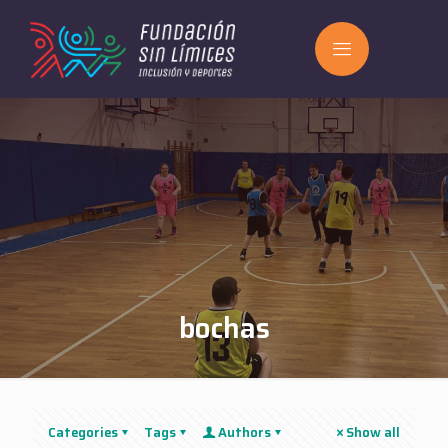
bochas
Categories
Tags
Authors
Show all